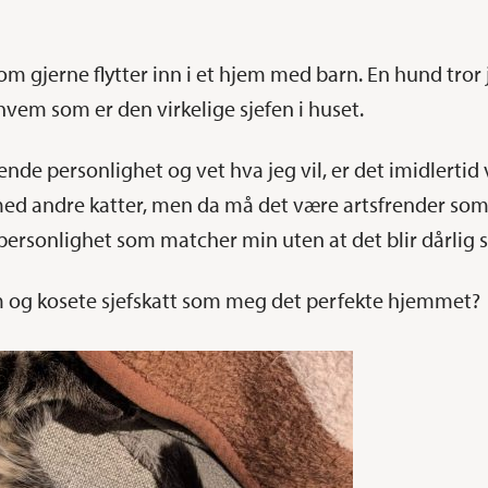
som gjerne flytter inn i et hjem med barn. En hund tror j
vem som er den virkelige sjefen i huset.
de personlighet og vet hva jeg vil, er det imidlertid 
 med andre katter, men da må det være artsfrender som 
personlighet som matcher min uten at det blir dårlig 
som og kosete sjefskatt som meg det perfekte hjemmet?