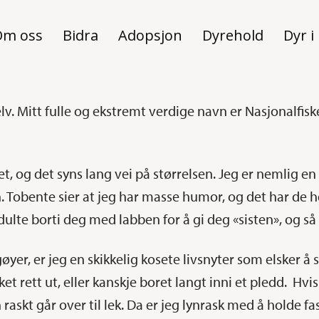
Om oss
Bidra
Adopsjon
Dyrehold
Dyr i
. Mitt fulle og ekstremt verdige navn er Nasjonalfisk
let, og det syns lang vei på størrelsen. Jeg er nemlig e
 Tobente sier at jeg har masse humor, og det har de helt
dulte borti deg med labben for å gi deg «sisten», og så s
øyer, er jeg en skikkelig kosete livsnyter som elsker å
ket rett ut, eller kanskje boret langt inni et pledd. H
raskt går over til lek. Da er jeg lynrask med å holde f