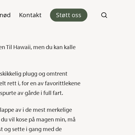
 nød
Kontakt
Støtt oss
search
en Til Hawaii, men du kan kalle
n skikkelig plugg og omtrent
 rett i, for en av favorittlekene
purte av gårde i full fart.
 slappe av i de mest merkelige
vis du vil kose på magen min, må
ast og sette i gang med de