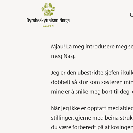
Skip
to
main
content
Mjau! La meg introdusere meg selv
meg Nasj.
Jeg er den ubestridte sjefen i kul
dobbelt så stor som søsteren min.
mine er å snike meg bort til deg, 
Når jeg ikke er opptatt med ableg
stillinger, gjerne med beina struk
Trykk enter for å søke eller ESC for å lukke
du være forberedt på at kosingen 