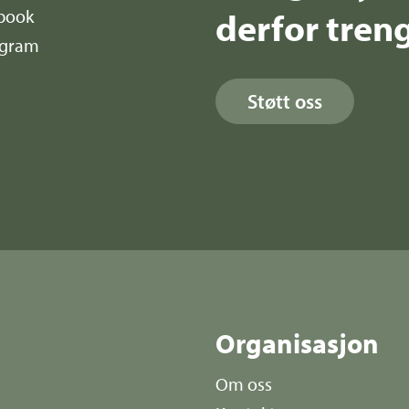
derfor treng
book
agram
Støtt oss
r
Organisasjon
Om oss