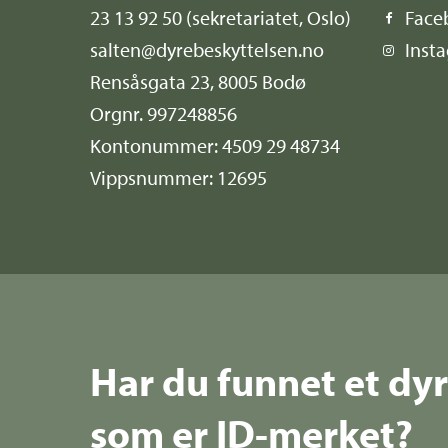
23 13 92 50
(sekretariatet, Oslo)
Face
salten@dyrebeskyttelsen.no
Inst
Rensåsgata 23, 8005 Bodø
Orgnr. 997248856
Kontonummer: 4509 29 48734
Vippsnummer: 12695
Har du funnet et dy
som er ID-merket?